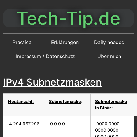
Tech-Tip.de
Practical
Erklärungen
Daily needed
Impressum / Datenschutz
Über mich
IPv4 Subnetzmasken
Hostanzahl:
Subnetzmaske
:
Subnetzmaske
in Binär:
4.294.967.296
0.0.0.0
0000 0000
0000 0000
0000 0000